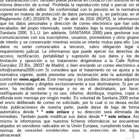
@ sanitaria2000.com También puede ponerse en contacto con nosotros en la
misma dirección de e-mail. Prohibida la reproducción total o parcial sin el
consentimiento del editor. De conformidad con lo previsto en la normativa
vigente en materia de protección de datos personales y, en particular, en el
Reglamento (UE) 2016/679, de 27 de abril de 2016 (RGPD), le informamos
que los datos personales y dirección de correo electrónico que han sido
recabados del propio interesado, serán tratados bajo la responsabilidad de
Sanitaria 2000, S.L.U. (en adelante, SANITARIA 2000) para gestionar sus
comunicaciones con sus suscriptores, usuarios, proveedores y otros grupos
de interés y se conservarán mientras exista un interés mutuo para ello. Los
datos no serán comunicados a terceros, salvo obligación legal o
requerimiento judicial. Le informamos que puede ejercer los derechos de
acceso, rectificación, portabilidad y supresión de sus datos y los de
limitación y oposición a su tratamiento dirigiéndose a la Calle Rufino
González 23 Bis, 28037 de Madrid, o bien enviando un correo electrónico a
info@sanitaria2000.com Si considera que el tratamiento no se ajusta a la
normativa vigente, podrá presentar una reclamación ante la autoridad de
control en
www.agpd.es
. Este mensaje y los posibles documentos adjunto
son confidenciales y dirigidos exclusivamente a sus destinatarios. Si por un
error, ha recibido este mensaje y no es el destinatario, por favor,
notifíqueselo al remitente y no use, informe, distribuya, imprima, copie o
difunda este mensaje por ningún medio. Es voluntad de Sanitaria 2000 evitar
el envío deliberado de correo no solicitado, por lo cual si no desea recibir
más publicacioneso de nuestra parte, puede darse de baja de forma
automática desde
* * este enlace
y su dirección será eliminada d
inmediato. También puede modificar sus datos desde
* * este enlace
. Asi
mismo le informamos que nuestros ficheros informáticos se encuentran
alojados en servidores radicados en la Unión Europea, cumpliendo todas las
normas de seguridad establecidas para la protección de los datos
almacenados.