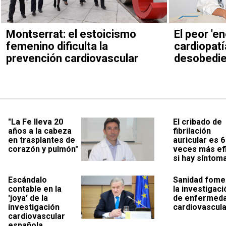
Montserrat: el estoicismo
El peor 'e
femenino dificulta la
cardiopatí
prevención cardiovascular
desobedie
"La Fe lleva 20
El cribado de
años a la cabeza
fibrilación
en trasplantes de
auricular es 6
corazón y pulmón"
veces más ef
si hay síntom
Escándalo
Sanidad fome
contable en la
la investigaci
'joya' de la
de enfermed
investigación
cardiovascul
cardiovascular
española