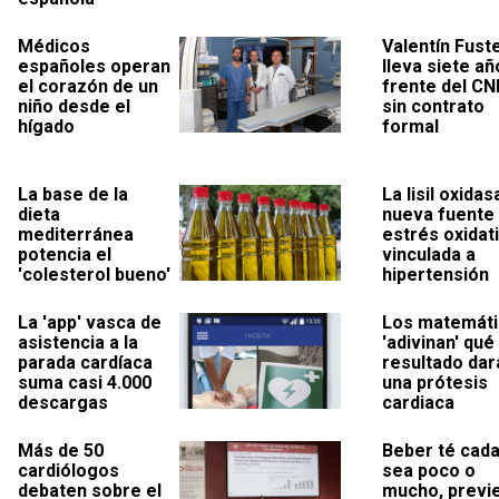
Médicos
Valentín Fust
españoles operan
lleva siete añ
el corazón de un
frente del CN
niño desde el
sin contrato
hígado
formal
La base de la
La lisil oxidas
dieta
nueva fuente
mediterránea
estrés oxidat
potencia el
vinculada a
'colesterol bueno'
hipertensión
La 'app' vasca de
Los matemát
asistencia a la
'adivinan' qué
parada cardíaca
resultado dar
suma casi 4.000
una prótesis
descargas
cardiaca
Más de 50
Beber té cada
cardiólogos
sea poco o
debaten sobre el
mucho, previ