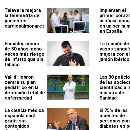
Talavera mejora
Implantan el
la telemetría de
primer coraz
pacientes
artificial com
cardiopulmonares
en un ser hu
en España
Fumador menor
La función de
de 50 años: ocho
vasos sanguí
veces más riesgo
mejora con el
de infarto que sin
jamón ibérico
tabaco
Vall d'Hebron
Las 30 petici
centra su plan
de las socied
pediátrico en la
científicas a l
detección fetal de
ministra de
enfermedad
Sanidad
La ciencia médica
El 75% de las
española dará
muertes de
gratis sus
personas con
contenidos
diabetes es p