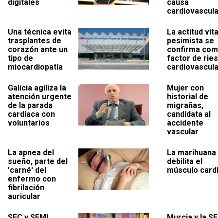
digitales
causa
cardiovascula
Una técnica evita
La actitud vita
trasplantes de
pesimista se
corazón ante un
confirma co
tipo de
factor de rie
miocardiopatía
cardiovascula
Galicia agiliza la
Mujer con
atención urgente
historial de
de la parada
migrañas,
cardiaca con
candidata al
voluntarios
accidente
vascular
La apnea del
La marihuana
sueño, parte del
debilita el
'carné' del
músculo card
enfermo con
fibrilación
auricular
SEC y SEMI
Murcia y la S