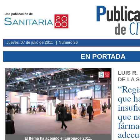
Jueves, 07 de julio de 2011 | Número 36
EN PORTADA
LUIS R.
DE LA 
“Regi
que h
insufi
que n
fármac
adecu
El Ifema ha acogido el Europace 2011.